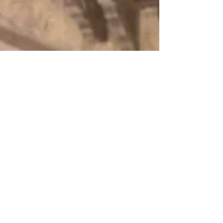
Les invitamos a formar parte de una
conversación animada por la musicología, la
etnomusicología, la investigación artística en
interpretación y composición musical, que
procuran dialogar con las culturas sónicas y
musicales de los pueblos originarios en Costa
Rica. Históricamente esto implica diferentes
procesos de apropiación cultural colonial y
extractivista, que actualmente están siendo
analizados con rigor por la comunidad científica
y artística a nivel nacional e interna