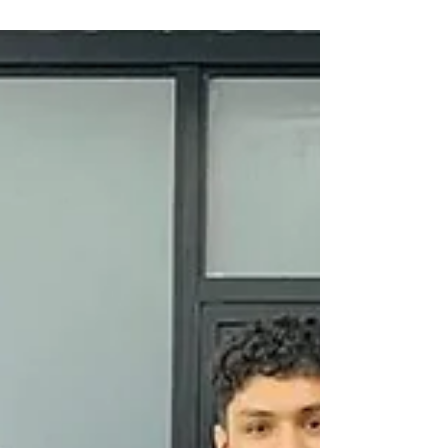
2010) : antología" (2025), un libro que nos
introducen en mundos inéditos de pensamiento y
creación.