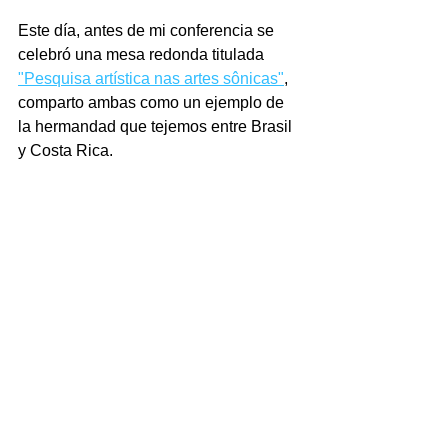
Este día, antes de mi conferencia se 
celebró una mesa redonda titulada 
"Pesquisa artística nas artes sônicas"
, 
comparto ambas como un ejemplo de 
la hermandad que tejemos entre Brasil 
y Costa Rica.
Muchas gracias Bibiana Bragagnolo y 
colegas por la generosa invitación!
Esta conferencia se nutre también de 
mi colaboración con el 
OPen(Co)Lab 
2025
, 
organizado por la red de 
MediaLabs de Brasil, y el Programa de 
Doctorado en Artes del INBAL de 
México, en cuyo "Seminario de 
investigación" compartí como docente 
invitada este año. 