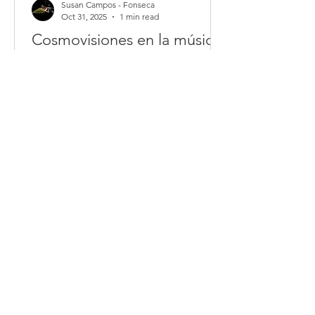
Susan Campos - Fonseca
Oct 31, 2025
1 min read
Cosmovisiones en la música
de Jorge Luis Acevedo y
Marvin Camacho Villegas
El Archivo Histórico Musical (AHM-
UCR) de la Escuela de Artes Musicales
Universidad de Costa Rica conmemora
el 12 de octubre con un concierto que
invita a repensar la música como
espacio de diálogo entre ética,
estética y política.