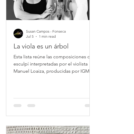
Susan Campos - Fonseca
Jul 5
1 min read
La viola es un árbol
Esta lista reúne las composiciones que
esculpí interpretadas por el violista
Manuel Loaiza, producidas por IGM
Lab tejiéndolas con obras del
compositor estadounidense Morton
Feldman y la compositora islandesa
Anna Thorvaldsdottir, que han sido
referentes para mí en estos procesos
de investigación-creación.