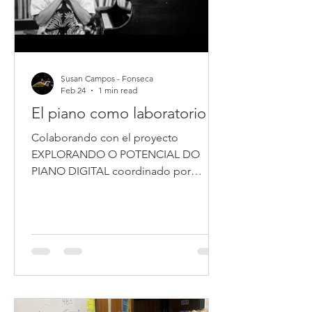
Susan Campos - Fonseca
Feb 24
1 min read
El piano como laboratorio
Colaborando con el proyecto
EXPLORANDO O POTENCIAL DO
PIANO DIGITAL coordinado por
Susana Castro Gil y Maira Ana Kandler
del Observatório Interdisciplinar de
Novas Pedagogias e Prácticas Musicais
de la Universidade do Estado do
Amapá, en colaboración con Bibiana
Bragagnolo, coordinadora del
Observatorio & Laboratório de
Pesquisa Artística no Brasil e na