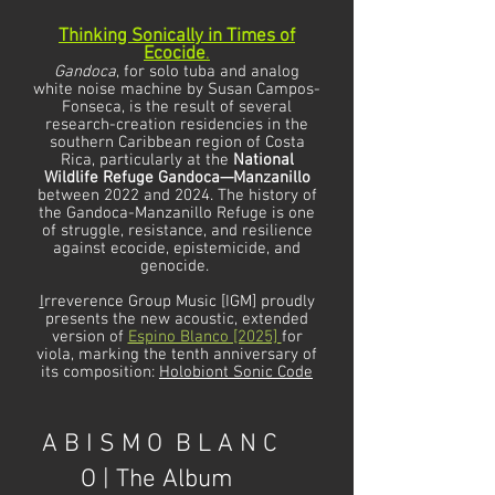
Thinking Sonically in Times of
Ecocide
.
Gandoca
, for solo tuba and analog
white noise machine by Susan Campos-
Fonseca, is the result of several
research-creation residencies in the
southern Caribbean region of Costa
Rica, particularly at the
National
Wildlife Refuge Gandoca—Manzanillo
between 2022 and 2024. The history of
the Gandoca-Manzanillo Refuge is one
of struggle, resistance, and resilience
against ecocide, epistemicide, and
genocide.
I
rreverence Group Music [IGM] proudly
presents the new acoustic, extended
version of
Espino Blanco [2025]
for
viola, marking the tenth anniversary of
its composition:
Holobiont Sonic Code
A B I S M O B L A N C
O | The Album