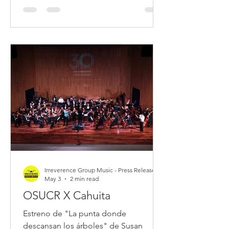
urgente: ¿cómo volver a escuchar el
mundo —y escucharnos— desde una
práctica más consciente, situada y
humana?
Irreverence Group Music - Press Release
May 3
2 min read
OSUCR X Cahuita
Estreno de "La punta donde
descansan los árboles" de Susan