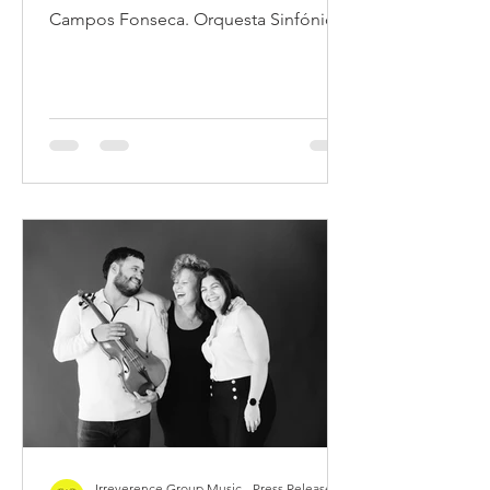
Campos Fonseca. Orquesta Sinfónica
de la Universidad de Costa Rica
(OSUCR), Manuel Loaiza (viola solista),
Alejandro Gutiérrez (director).
Irreverence Group Music - Press Release