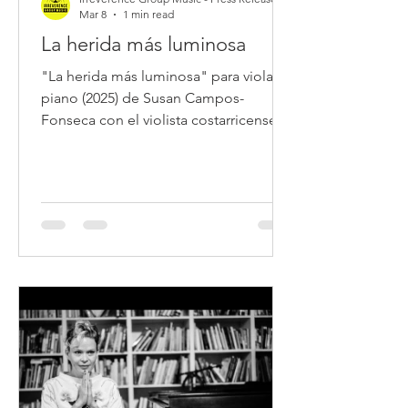
Mar 8
1 min read
La herida más luminosa
"La herida más luminosa" para viola y
piano (2025) de Susan Campos-
Fonseca con el violista costarricense
Manuel Loaiza y la pianista venezolana
Virginia Villalobos, se suma a las
producciones resultado del IGM Lab
(UCR-Costa Rica).