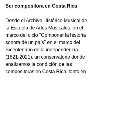
Ser compositora en Costa Rica
Desde el Archivo Histórico Musical de 
la Escuela de Artes Musicales, en el 
marco del ciclo "Componer la historia 
sonora de un país" en el marco del 
Bicentenario de la independencia 
(1821-2021), un conservatorio donde 
analizamos la condición de las 
compositoras en Costa Rica, tanto en 
la actualidad profesional del siglo XXI, 
como en el imaginario histórico-cultural 
de la nación, considerando la 
necesidad de pensar cómo este 
imaginario se construye.
+ Info: 
ArchivoHistoricoMusicalUCR
Tags:
Feminist composers
Constructoras sonoras
Feminism
Feminismo