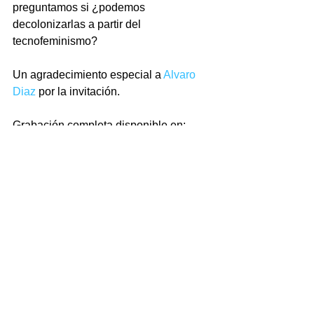
preguntamos si ¿podemos 
decolonizarlas a partir del 
tecnofeminismo?
Un agradecimiento especial a 
Alvaro 
Diaz
 por la invitación.
Grabación completa disponible en:
Susan Campos - Composer & Writer 
Tags:
Decolonial Sound Studies
Estudios sonoros decoloniales
Universidad de Costa Rica
tecnofeminismo
Universidad disruptiva
cultura tecnológica decolonial
Noise Studies
Innovación en las Artes
estudios sonoros
Donna Haraway
Electronic Arts
estudios sonoros tecnofeministas
Live Coding