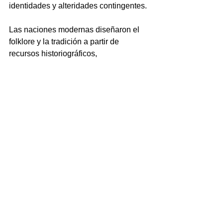
identidades y alteridades contingentes. 
Las naciones modernas diseñaron el 
folklore y la tradición a partir de 
recursos historiográficos, 
arqueológicos, etnográficos y artísticos. 
El análisis de los procesos vinculados 
con este diseño, es necesario para una 
consideración crítica de las 
"sonoridades" que consideramos 
"propias", en el marco del pensamiento 
decolonial y la creación musical actual.
Tags:
Estudios sonoros decoloniales
Universidad de Costa Rica
Musicología iberoamericana
Música de Costa Rica
Archivo Histórico Musical UCR
Investigación musical
Historia de la música
Música costarricense
Historia de la música costarricense
Patrimonio Musical
Documentalismo musical
Música en Costa Rica
Fonoteca Cusco