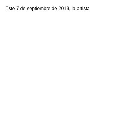
Este 7 de septiembre de 2018, la artista 
sonora  
Ana María Romano Gómez
 y 
yo, realizaremos el estreno mundial de 
los “6 sorbones” de 
Marvin Camacho
, 
en el marco del 
SPECTRA Festival 
Internacional de Música Electroacústica
de la Universidad de los Andes, 
Colombia.