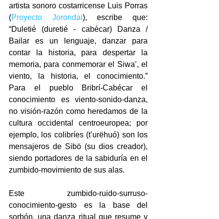
artista sonoro costarricense Luis Porras 
(
Proyecto Jorondai
), escribe que: 
“Duletié (duretié - cabécar) Danza / 
Bailar es un lenguaje, danzar para 
contar la historia, para despertar la 
memoria, para conmemorar el Siwa’, el 
viento, la historia, el conocimiento.” 
Para el pueblo Bribrí-Cabécar el 
conocimiento es viento-sonido-danza, 
no visión-razón como heredamos de la 
cultura occidental centroeuropea; por 
ejemplo, los colibríes (t’urëhuó) son los 
mensajeros de Sibö (su dios creador), 
siendo portadores de la sabiduría en el 
zumbido-movimiento de sus alas.
Este zumbido-ruido-surruso-
conocimiento-gesto es la base del 
sorbón, una danza ritual que resume y 