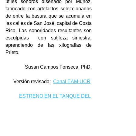
útiles sonoros diseñado por Muñoz,  
fabricado con artefactos seleccionados 
de entre la basura que se acumula en 
las calles de San José, capital de Costa 
Rica. Las sonoridades resultantes son 
esculpidas  con sutileza siniestra, 
aprendiendo de las xilografías de 
Prieto.
Susan Campos Fonseca, PhD.
Versión revisada:  
Canal EAM-UCR
ESTRENO EN EL TANQUE DEL 
MADC 
Próximamente en
:
New Music/Research - New Music/ 
Research Presents propolsal 