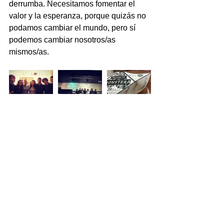
derrumba. Necesitamos fomentar el 
valor y la esperanza, porque quizás no 
podamos cambiar el mundo, pero sí 
podemos cambiar nosotros/as 
mismos/as.
Meditación butō No. 6 “Un mundo en 
partes frágiles
La obra que escribí para 
Proyecto 
Monstera
, fue resultado de una 
investigación sonora postminimalista, 
realizada en colaboración con la 
diseñadora de audio Jessica Gamboa. 
Esta investigación fue motivada por el 